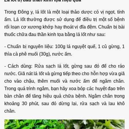
Trong Đông y, lá lốt là một loại thảo dược có vị ngọt, tính
ấm. Lá lốt thường được sử dụng để điều trị một số bệnh
rối loạn cơ xương khớp hay thoát vị đĩa đệm. Chuẩn bị bài
thuốc chữa đau thần kinh tọa bằng lá lốt như sau:
- Chuẩn bị nguyên liệu: 100g lá nguyệt quế, 1 củ gừng, 1
thìa cà phê muối (30g), nước ấm.
- Cách dùng: Rửa sạch lá lốt, gừng sau đó để cho ráo
nước. Giã nát lá lốt và gừng tiếp theo cho hỗn hợp vừa giã
cho vào chậu, thêm muối và nước ấm để ngâm chân.
Trong quá trình ngâm, bạn hãy xoa bóp các huyệt đạo trên
bàn chân để tăng hiệu quả chữa bệnh. Ngâm chân trong
khoảng 30 phút, sau đó dừng lại, rửa sạch và lau khô
chân.