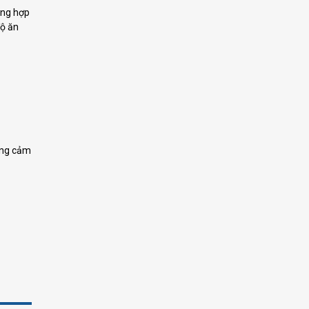
tổng hợp
độ ăn
hững cảm