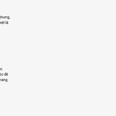
 nhưng,
iệt là
ác
ức đề
 mang