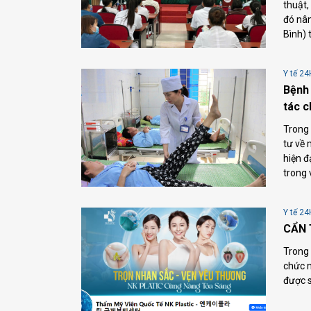
thuật,
đó nân
Bình) 
Y tế 24
Bệnh 
tác 
Trong
tư về 
hiện đ
trong 
Y tế 24
CẨN 
Trong 
chức n
được 