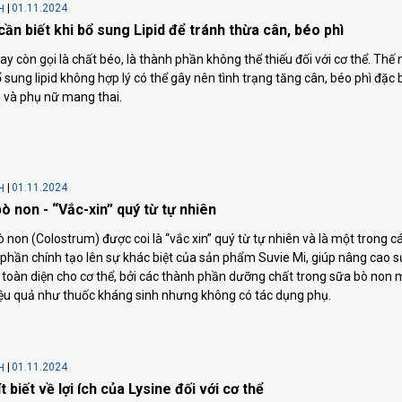
01.11.2024
H
cần biết khi bổ sung Lipid để tránh thừa cân, béo phì
hay còn gọi là chất béo, là thành phần không thể thiếu đối với cơ thể. Thế
 sung lipid không hợp lý có thể gây nên tình trạng tăng cân, béo phì đặc b
 và phụ nữ mang thai.
01.11.2024
H
ò non - “Vắc-xin” quý từ tự nhiên
 non (Colostrum) được coi là “vắc xin” quý từ tự nhiên và là một trong c
phần chính tạo lên sự khác biệt của sản phẩm Suvie Mi, giúp nâng cao s
toàn diện cho cơ thể, bởi các thành phần dưỡng chất trong sữa bò non
ệu quả như thuốc kháng sinh nhưng không có tác dụng phụ.
01.11.2024
H
ít biết về lợi ích của Lysine đối với cơ thể