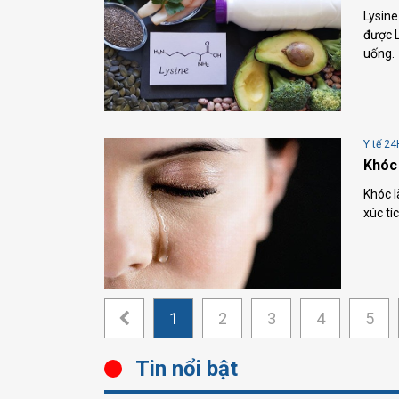
Lysine
được L
uống.
Y tế 24
Khóc 
Khóc l
xúc tí
1
2
3
4
5
Tin nổi bật