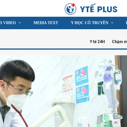
D VIDEO
MEDIA TEXT
Y HỌC CỔ TRUYỀN
Y tế 24H
Chậm m