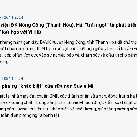
26.11.2024
H
viện ĐK Nông Cống (Thanh Hóa): Hái “trái ngọt” từ phát triể
 kết hợp với YHHĐ
 những năm gần đây, BVĐK huyện Nông Cống, tỉnh Thanh Hóa đã chú tr
mặt nhân lực, trang thiết bị, cơ sở vật chất, kết hợp giữa y học cổ truyền v
ại, góp phần tích cực vào sự nghiệp bảo vệ, chăm sóc và điều trị cho bện
vùng.
05.11.2024
H
phá sự “khác biệt” của sữa non Suvie Mi
ất tại nhà máy đạt chuẩn GMP, các thành phần sữa non, đông trùng hạ 
n và khoáng chất... trong sản phẩm Suvie Mi luôn được kiểm soát chặt 
ng hàm lượng, tạo lên sự “khác biệt” về chất lượng, giúp tăng cường sức
toàn diện phòng ngừa bệnh tật.