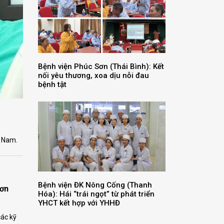
Bệnh viện Phúc Sơn (Thái Bình): Kết
nối yêu thương, xoa dịu nỗi đau
bệnh tật
t Nam.
Bệnh viện ĐK Nông Cống (Thanh
Sơn
Hóa): Hái “trái ngọt” từ phát triển
YHCT kết hợp với YHHĐ
các kỹ