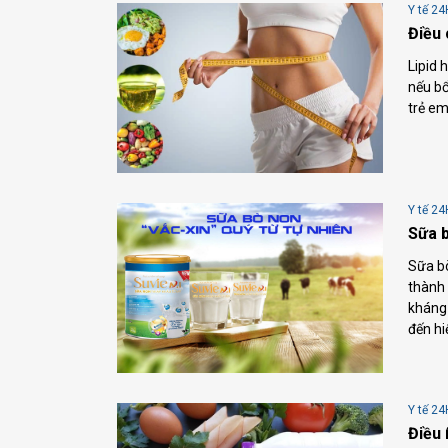
Y tế 24
Điều 
Lipid 
nếu bổ
trẻ em
Y tế 24
Sữa b
Sữa bò
thành 
kháng 
đến hi
Y tế 24
Điều 