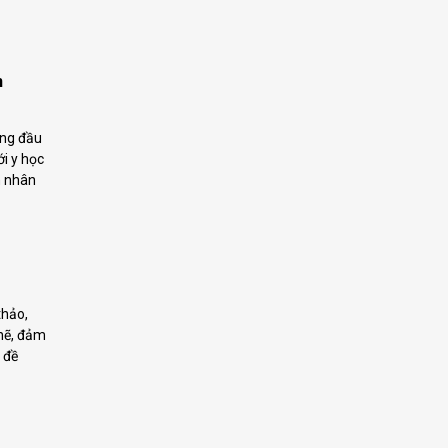
n
ọng đầu
ới y học
h nhân
thảo,
chẽ, đảm
 đề