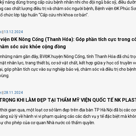
 kỹ năng dùng trong cấp cứu bệnh nhân nhi cho đội ngũ bác sỹ, điều dưỡ
g cao chất lượng điều trị và chăm sóc người bệnh, Bệnh viện ĐK Phúc Sơ
tổ chức lớp tập huấn “Cấp cứu nhi khoa cơ bản".
13.12.2024
H
viện ĐK Nông Cống (Thanh Hóa): Góp phần tích cực trong c
chăm sóc sức khỏe cộng đồng
 những năm gần đây, BVĐK huyện Nông Cống, tỉnh Thanh Hóa đã chú tr
mặt nhân lực, trang thiết bị, cơ sở vật chất, kết hợp giữa y học cổ truyền v
ại, góp phần tích cực vào sự nghiệp bảo vệ, chăm sóc và điều trị cho bện
vùng.
28.11.2024
H
TRỌNG KHI LÀM ĐẸP TẠI THẨM MỸ VIỆN QUỐC TẾ NK PLAS
thời gian qua, một loạt cơ sở làm đẹp trên địa bàn TP Hà Nội đã bị các c
ăng xử lý về hành vi vi phạm quảng cáo các dịch vụ y tế đặc biệt mà khô
sự cho phép của cơ quan Nhà nước có thẩm quyền.