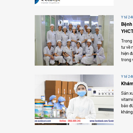
Y tế 24
Bệnh 
YHCT
Trong
tư về 
hiện đ
trong 
Y tế 24
Khám 
Sản xu
vitami
bảo đú
kháng 