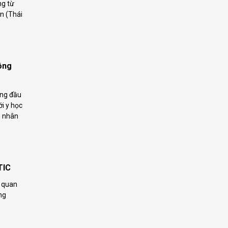
ng từ
n (Thái
ông
ọng đầu
ới y học
h nhân
TIC
ơ quan
ng