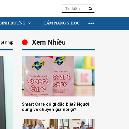
DINH DƯỠNG
CẨM NANG Y HỌC
Xem Nhiều
ột nhịp
Smart Care có gì đặc biệt? Người
dùng và chuyên gia nói gì?