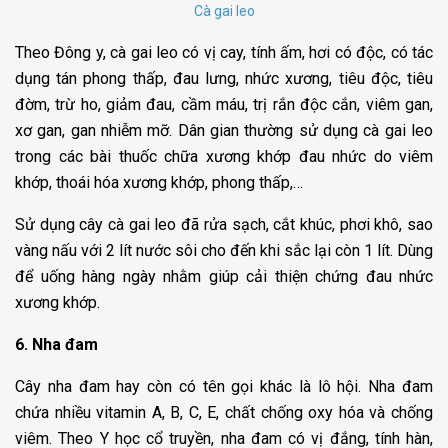
Cà gai leo
Theo Đông y, cà gai leo có vị cay, tính ấm, hơi có độc, có tác
dụng tán phong thấp, đau lưng, nhức xương, tiêu độc, tiêu
đờm, trừ ho, giảm đau, cầm máu, trị rắn độc cắn, viêm gan,
xơ gan, gan nhiễm mỡ. Dân gian thường sử dụng cà gai leo
trong các bài thuốc chữa xương khớp đau nhức do viêm
khớp, thoái hóa xương khớp, phong thấp,…
Sử dụng cây cà gai leo đã rửa sạch, cắt khúc, phơi khô, sao
vàng nấu với 2 lít nước sôi cho đến khi sắc lại còn 1 lít. Dùng
để uống hàng ngày nhằm giúp cải thiện chứng đau nhức
xương khớp.
6. Nha đam
Cây nha đam hay còn có tên gọi khác là lô hội. Nha đam
chứa nhiều vitamin A, B, C, E, chất chống oxy hóa và chống
viêm. Theo Y học cổ truyền, nha đam có vị đắng, tính hàn,