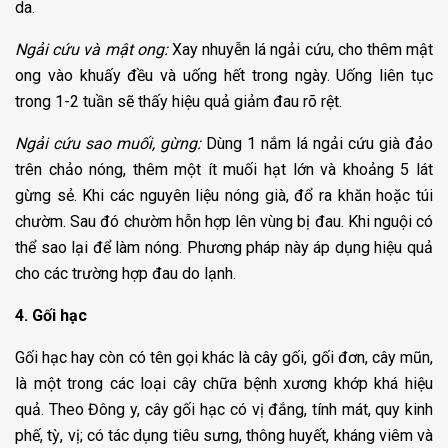
da.
Ngải cứu và mật ong:
Xay nhuyễn lá ngải cứu, cho thêm mật
ong vào khuấy đều và uống hết trong ngày. Uống liên tục
trong 1-2 tuần sẽ thấy hiệu quả giảm đau rõ rệt.
Ngải cứu sao muối, gừng:
Dùng 1 nắm lá ngải cứu già đảo
trên chảo nóng, thêm một ít muối hạt lớn và khoảng 5 lát
gừng sẻ. Khi các nguyên liệu nóng già, đổ ra khăn hoặc túi
chườm. Sau đó chườm hỗn hợp lên vùng bị đau. Khi nguội có
thể sao lại để làm nóng. Phương pháp này áp dụng hiệu quả
cho các trường hợp đau do lạnh.
4. Gối hạc
Gối hạc hay còn có tên gọi khác là cây gối, gối đơn, cây mũn,
là một trong các loại cây chữa bệnh xương khớp khá hiệu
quả. Theo Đông y, cây gối hạc có vị đắng, tính mát, quy kinh
phế, tỳ, vị; có tác dụng tiêu sưng, thông huyết, kháng viêm và