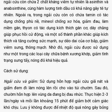
ngải cứu còn chứa 2 chất kháng viêm tự nhiên là asinthin và
anabsinthine, cùng hàm lượng tinh dầu có khả năng gây tê tự
nhiên. Ngoài ra, trong ngải cứu còn có chứa tamin có tác
dụng chống phù nề, mineol chống xơ hóa, giảm đau, làm
mềm gân, thyon có tác dụng kích thích gân cơ, dây chằng
giúp phục hồi cử động, và một số thành phần khác giúp kích
thích và tăng cường sức mạnh, sự dẻo dai của cơ bắp, giảm
viêm sưng, thông mạch. Nhờ đó, ngải cứu được sử dụng
như một trong các loại cây chữa bệnh xương khớp, giảm tình
trạng sưng tấy, nóng đỏ khá hiệu quả.
Cách sử dụng:
Ngải cứu và giấm:
Sử dụng hỗn hợp ngải cứu giã nát và
giấm đem đi làm nóng lên rồi cho vào túi chườm. Sau đó,
chườm hỗn hợp lên vùng da đang bị đau nhức. Thực hiện 2-3
lần/ngày và mỗi lần khoảng 15 phút để giảm bớt cảm giác
khó chịu. Lưu ý không được để nhiệt độ quá nóng gây bỏng