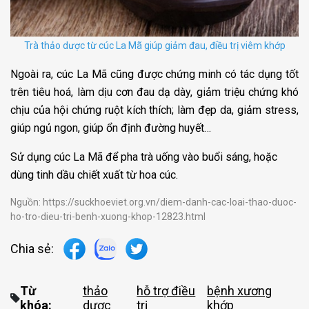
Trà thảo dược từ cúc La Mã giúp giảm đau, điều trị viêm khớp
Ngoài ra, cúc La Mã cũng được chứng minh có tác dụng tốt
trên tiêu hoá, làm dịu cơn đau dạ dày, giảm triệu chứng khó
chịu của hội chứng ruột kích thích; làm đẹp da, giảm stress,
giúp ngủ ngon, giúp ổn định đường huyết…
Sử dụng cúc La Mã để pha trà uống vào buổi sáng, hoặc
dùng tinh dầu chiết xuất từ hoa cúc.
Nguồn: https://suckhoeviet.org.vn/diem-danh-cac-loai-thao-duoc-
ho-tro-dieu-tri-benh-xuong-khop-12823.html
Chia sẻ:
Từ
thảo
hỗ trợ điều
bệnh xương
khóa:
dược
trị
khớp