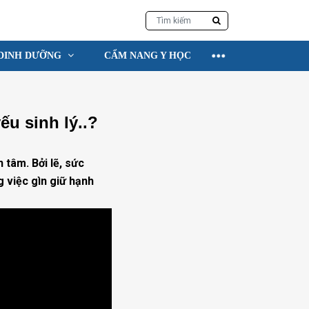
DINH DƯỠNG
CẨM NANG Y HỌC
ếu sinh lý..?
 tâm. Bởi lẽ, sức
g việc gìn giữ hạnh