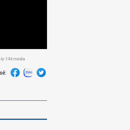
h-ly-144.media
sẻ: