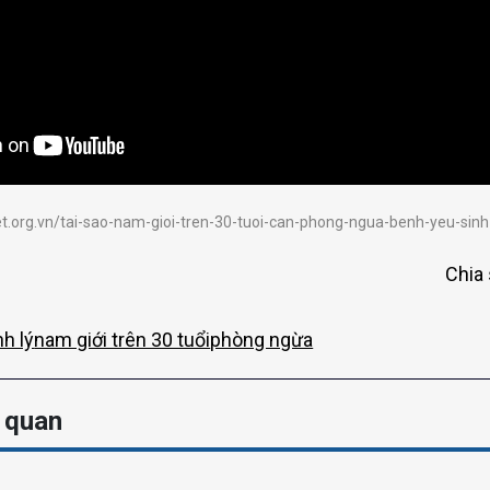
et.org.vn/tai-sao-nam-gioi-tren-30-tuoi-can-phong-ngua-benh-yeu-sin
Chia 
h lý
nam giới trên 30 tuổi
phòng ngừa
n quan