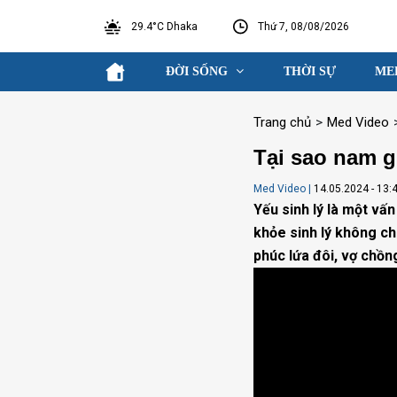
29.4°C Dhaka
Thứ 7, 08/08/2026
ĐỜI SỐNG
THỜI SỰ
ME
Trang chủ
>
Med Video
Tại sao nam g
Med Video
|
14.05.2024 - 13:
Yếu sinh lý là một vấ
khỏe sinh lý không chỉ
phúc lứa đôi, vợ chồn