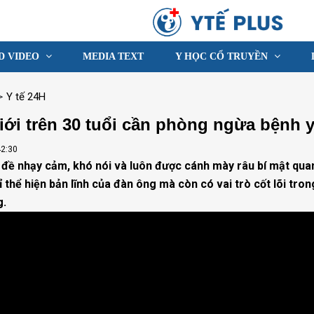
D VIDEO
MEDIA TEXT
Y HỌC CỔ TRUYỀN
>
Y tế 24H
iới trên 30 tuổi cần phòng ngừa bệnh y
42:30
n đề nhạy cảm, khó nói và luôn được cánh mày râu bí mật quan
 thể hiện bản lĩnh của đàn ông mà còn có vai trò cốt lõi tron
g.