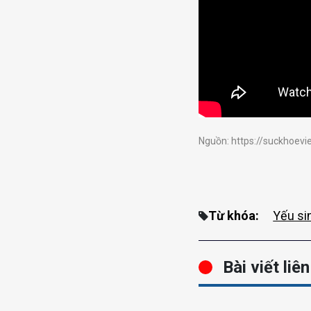
Nguồn: https://suckhoevi
Từ khóa:
Yếu sin
Bài viết liê