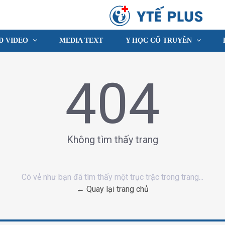
D VIDEO
MEDIA TEXT
Y HỌC CỔ TRUYỀN
404
Không tìm thấy trang
Có vẻ như bạn đã tìm thấy một trục trặc trong trang...
← Quay lại trang chủ