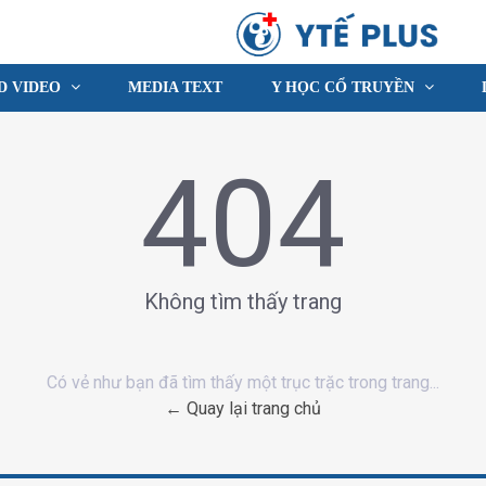
D VIDEO
MEDIA TEXT
Y HỌC CỔ TRUYỀN
404
Không tìm thấy trang
Có vẻ như bạn đã tìm thấy một trục trặc trong trang...
← Quay lại trang chủ